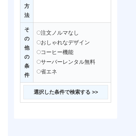
方
法
そ
注文ノルマなし
の
おしゃれなデザイン
他
コーヒー機能
の
サーバーレンタル無料
条
省エネ
件