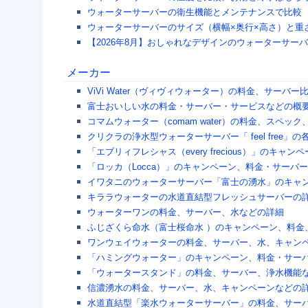
ウォーターサーバーの衛生機能とメンテナンスで比較
ウォーターサーバーのサイズ（横幅×奥行×高さ）と重
【2026年8月】おしゃれなデザインのウォーターサー
メーカー
ViVi Water（ヴィヴィウォーター）の料金、サー
富士おいしい水の料金・サーバー・サービスなどの概
コマムウォーター（comam water）の料金、スペ
クリクラの浄水型ウォーターサーバー「 feel free
「エブリィフレシャス（every frecious）」の
「ロッカ（Locca）」のキャンペーン、料金・サーバ
イワタニのウォーターサーバー「富士の湧水」のキャ
キララウォーターの水道直結型フレッシュサーバーの
ウォーターワンの料金、サーバー、水などの詳細
ふじざくら命水（富士桜命水 ）のキャンペーン、料金
ワンウェイウォーターの料金、サーバー、水、キャン
「ハミングウォーター」のキャンペーン、料金・サー
「ウォータースタンド」の料金、サーバー、浄水機能
信濃湧水の料金、サーバー、水、キャンペーンなどの
水道直結型「楽水ウォーターサーバー」の料金、サー