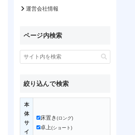
運営会社情報
ページ内検索
絞り込んで検索
本
体
床置き
(ロング)
サ
卓上
(ショート)
イ