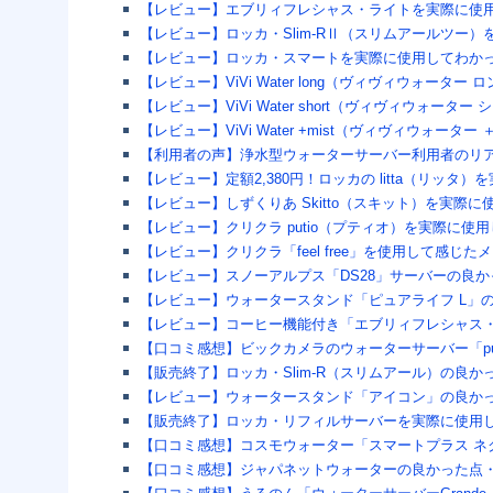
【レビュー】エブリィフレシャス・ライトを実際に使
【レビュー】ロッカ・Slim-RⅡ（スリムアールツー
【レビュー】ロッカ・スマートを実際に使用してわか
【レビュー】ViVi Water long（ヴィヴィウォ
【レビュー】ViVi Water short（ヴィヴィウ
【レビュー】ViVi Water +mist（ヴィヴィウ
【利用者の声】浄水型ウォーターサーバー利用者のリ
【レビュー】定額2,380円！ロッカの litta（リッ
【レビュー】しずくりあ Skitto（スキット）を実際
【レビュー】クリクラ putio（プティオ）を実際に
【レビュー】クリクラ「feel free」を使用して感じ
【レビュー】スノーアルプス「DS28」サーバーの良
【レビュー】ウォータースタンド「ピュアライフ L」
【レビュー】コーヒー機能付き「エブリィフレシャス
【口コミ感想】ビックカメラのウォーターサーバー「p
【販売終了】ロッカ・Slim-R（スリムアール）の良
【レビュー】ウォータースタンド「アイコン」の良か
【販売終了】ロッカ・リフィルサーバーを実際に使用
【口コミ感想】コスモウォーター「スマートプラス ネ
【口コミ感想】ジャパネットウォーターの良かった点