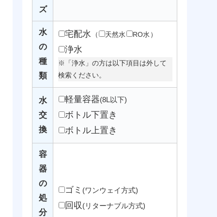
ズ
水
宅配水
（
天然水
RO水
）
の
浄水
種
※「浄水」の方は以下項目は外して
類
検索ください。
軽量容器
(8L以下)
水
ボトル下置き
交
換
ボトル上置き
容
器
の
ゴミ
(ワンウェイ方式)
処
回収
(リターナブル方式)
分