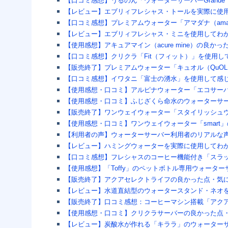
【口コミ感想】うるのん「ウォーターサーバーGrand
【レビュー】エブリィフレシャス・トールを実際に使
【口コミ感想】プレミアムウォーター「アマダナ（ama
【レビュー】エブリィフレシャス・ミニを使用してわ
【使用感想】アキュアマイン（acure mine）の良か
【口コミ感想】クリクラ「Fit（フィット）」を使用
【販売終了】プレミアムウォーター「キュオル（QuO
【口コミ感想】イワタニ「富士の湧水」を使用して感
【使用感想・口コミ】アルピナウォーター「エコサー
【使用感想・口コミ】ふじざくら命水のウォーターサ
【販売終了】ワンウェイウォーター「スタイリッシュ
【使用感想・口コミ】ワンウェイウォーター「smart
【利用者の声】ウォーターサーバー利用者のリアルな声
【レビュー】ハミングウォーターを実際に使用してわ
【口コミ感想】フレシャスのコーヒー機能付き「スラッ
【使用感想】「Toffy」のペットボトル専用ウォータ
【販売終了】アクアセレクトライフの良かった点・気
【レビュー】水道直結型のウォータースタンド・ネオ
【販売終了】口コミ感想：コーヒーマシン搭載「アク
【使用感想・口コミ】クリクラサーバーの良かった点
【レビュー】炭酸水が作れる「キララ」のウォーター