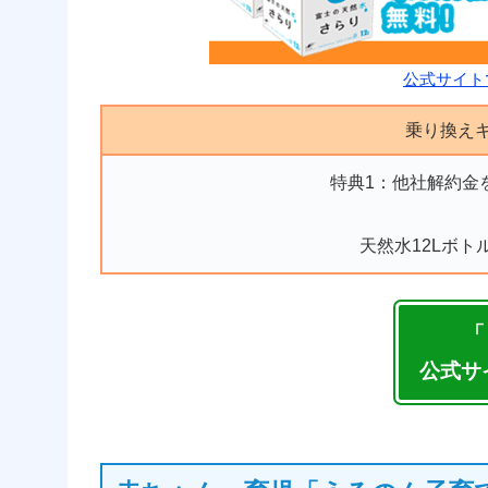
公式サイト
乗り換え
特典1：他社解約金を
天然水12Lボト
「
公式サ