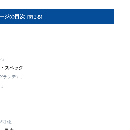
ージの目次
ン」
類・スペック
（グランデ）」
）」
が可能。