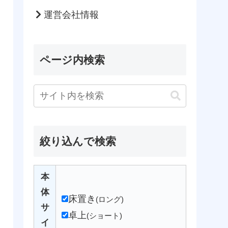
運営会社情報
ページ内検索
絞り込んで検索
本
体
床置き
(ロング)
サ
卓上
(ショート)
イ