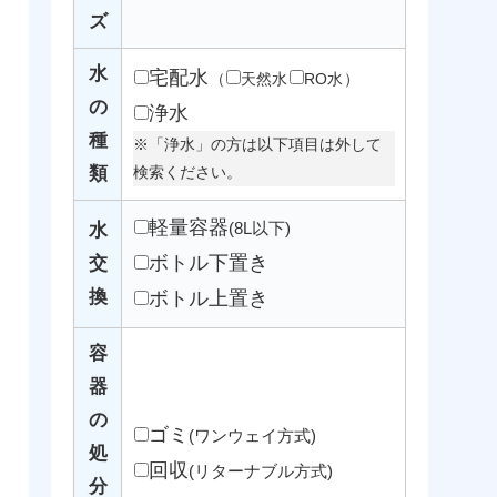
ズ
水
宅配水
（
天然水
RO水
）
の
浄水
種
※「浄水」の方は以下項目は外して
類
検索ください。
軽量容器
(8L以下)
水
ボトル下置き
交
換
ボトル上置き
容
器
の
ゴミ
(ワンウェイ方式)
処
回収
(リターナブル方式)
分