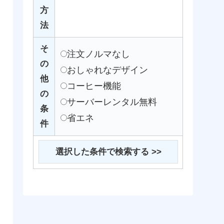
方
法
そ
注文ノルマなし
の
おしゃれなデザイン
他
コーヒー機能
の
サーバーレンタル無料
条
省エネ
件